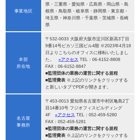
県・三重県・愛知県・広島県・岡山県・島
事業地区
根県・鳥取県・岐阜県・静岡県・東京都・
埼玉県・神奈川県・千葉県・茨城県・長崎
県
〒532-0033 大阪府大阪市淀川区新高3丁目
9番14号ピカソ三国ビル4階 ※2023年4月18
日よりこちらのオフィスに移転いたしまし
本部
た。
»アクセス
TEL：06-6152-8808
所在地
FAX：06-6152-8847
■監理団体の業務の運営に関する規程
■監理費表
※上記のリンクをクリックする
と新しいタブでPDFが開きます。
〒453-0013 愛知県名古屋市中村区亀島2丁
目14番10号 フジオフィスビルディング
4F
»アクセス
TEL：052-459-5280
名古屋
FAX：052-459-5281
事務所
■監理団体の業務の運営に関する規程
■監理費表
※上記のリンクをクリックする