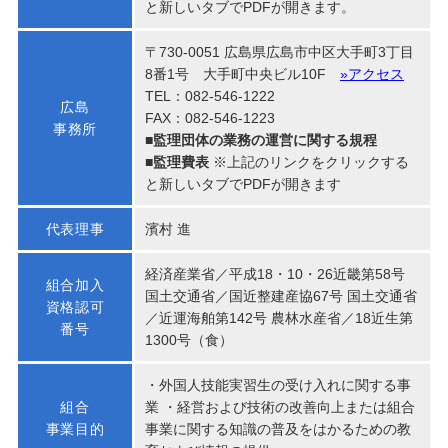
と新しいタブでPDFが開きます。
〒730-0051 広島県広島市中区大手町3丁目
8番1号 大手町中央ビル10F
»アクセス
TEL：082-546-1222
広島
FAX：082-546-1223
事務所
■監理団体の業務の運営に関する規程
■監理費表
※上記のリンクをクリックする
と新しいタブでPDFが開きます
代表理事
濱村 進
経済産業省／平成18・10・26近畿第58号
組合加入
国土交通省／国近整建産協67号 国土交通省
資格認可
／近運海舶第142号 農林水産省／18近生第
番号
1300号（食）
・外国人技能実習生の受け入れに関する事
組合
業 ・経営および技術の改善向上または組合
事業目的
事業に関する知識の普及をはかるための教