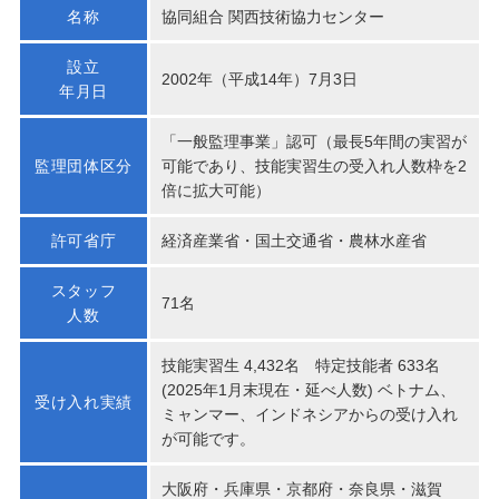
名称
協同組合 関西技術協力センター
設立
2002年（平成14年）7月3日
年月日
「一般監理事業」認可（最長5年間の実習が
監理団体区分
可能であり、技能実習生の受入れ人数枠を2
倍に拡大可能）
許可省庁
経済産業省・国土交通省・農林水産省
スタッフ
71名
人数
技能実習生 4,432名 特定技能者 633名
(2025年1月末現在・延べ人数) ベトナム、
受け入れ実績
ミャンマー、インドネシアからの受け入れ
が可能です。
大阪府・兵庫県・京都府・奈良県・滋賀