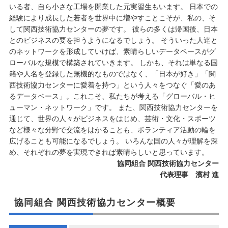
いる者、自ら小さな工場を開業した元実習生もいます。 日本での
経験により成長した若者を世界中に増やすことこそが、私の、そ
して関西技術協力センターの夢です。
彼らの多くは帰国後、日本
とのビジネスの要を担うようになるでしょう。 そういった人達と
のネットワークを形成していけば、素晴らしいデータベースがグ
ローバルな規模で構築されていきます。 しかも、それは単なる国
籍や人名を登録した無機的なものではなく、「日本が好き」「関
西技術協力センターに愛着を持つ」という人々をつなぐ「愛のあ
るデータベース」。これこそ、私たちが考える「グローバル・ヒ
ューマン・ネットワーク」です。 また、関西技術協力センターを
通じて、世界の人々がビジネスをはじめ、芸術・文化・スポーツ
など様々な分野で交流をはかることも、ボランティア活動の輪を
広げることも可能になるでしょう。 いろんな国の人々が理解を深
め、それぞれの夢を実現できれば素晴らしいと思っています。
協同組合 関西技術協力センター
代表理事 濱村 進
協同組合 関西技術協力センター概要