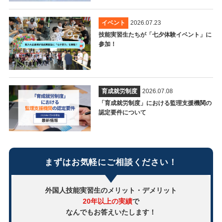
イベント
2026.07.23
技能実習生たちが「七夕体験イベント」に
参加！
育成就労制度
2026.07.08
「育成就労制度」における監理支援機関の
認定要件について
まずはお気軽にご相談ください！
外国人技能実習生のメリット・デメリット
20年以上の実績
で
なんでもお答えいたします！