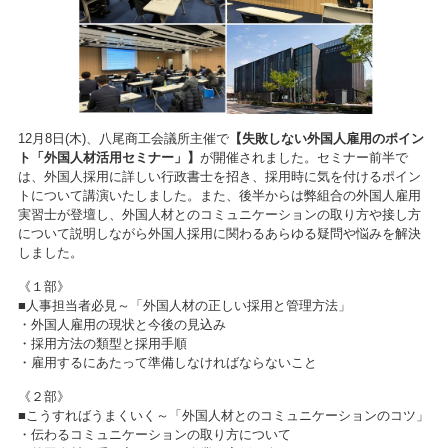
12月8日(木)、八尾商工会議所主催で
【失敗しない外国人雇用のポイン
ト「外国人材活用セミナー」】
が開催されました。セミナー前半で
は、外国人採用に詳しい行政書士を招き、採用時に気を付けるポイン
トについて講演いたしました。また、後半からは弊組合の外国人雇用
実習士が登壇し、外国人材とのコミュニケーションの取り方や接し方
について説明しながら外国人採用に関わるあらゆる疑問や悩みを解決
しました。
《１部》
■人事担当者必見～「外国人材の正しい採用と管理方法」
・外国人雇用の現状と今後の見込み
・採用方法の類型と採用手順
・雇用するにあたって準備しなければならないこと
《２部》
■こうすればうまくいく～「外国人材とのコミュニケーションのコツ」
・伝わるコミュニケーションの取り方について