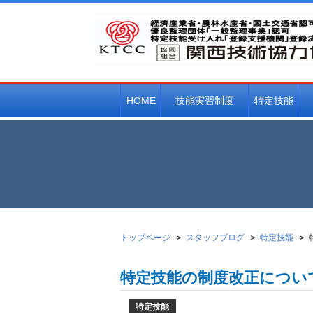
HOME
技能実習制度
特定技能
技能実習制度とは
受け入れ可能職種
配属までの流れ
FAQ
日
トップページ
スタッフブログ
特定技能
特定技能の制度改正につい
特定技能